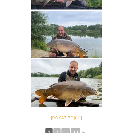
[POKAZ ZDJĘĆ]
1
2
...
13
►