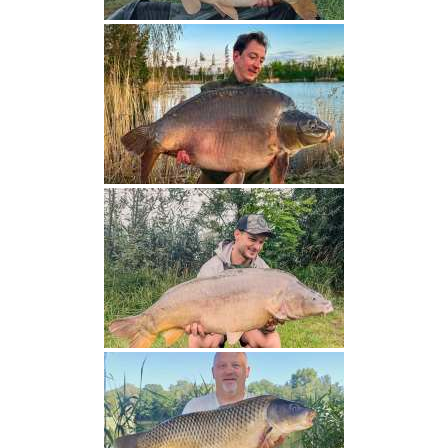
G
a
l
e
r
i
a