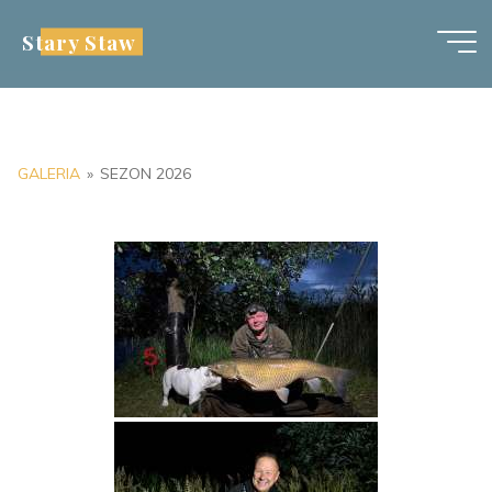
Przejdź
Stary Staw
do
treści
GALERIA
»
SEZON 2026