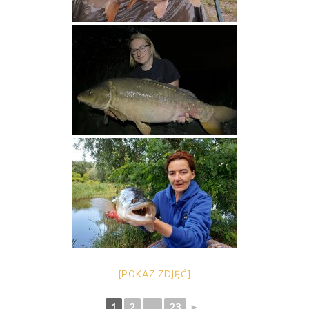
[POKAZ ZDJĘĆ]
1
2
...
23
►