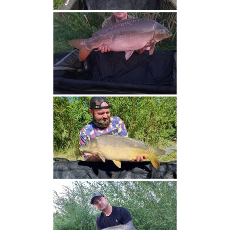
G
a
l
e
r
i
a